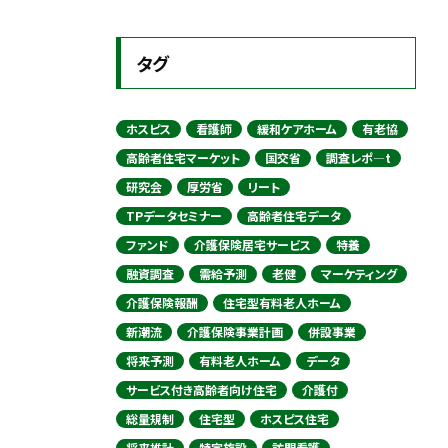
タグ
ホスピス
看護師
緩和ケアホーム
有老協
高齢者住宅マーケット
国交省
調査レポ―t
研究会
厚労省
リート
TPデータセミナー
高齢者住宅データ
ファンド
介護保険居宅サービス
特養
融資調査
需給予測
老健
マーケティング
介護保険報酬
住宅型有料老人ホーム
新潮流
介護保険事業計画
併設事業
将来予測
有料老人ホーム
データ
サービス付き高齢者向け住宅
介護付
総量規制
住宅型
ホスピス住宅
将来推計
特定施設
訪問看護