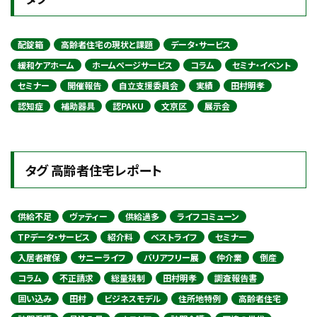
配錠箱
高齢者住宅の現状と課題
データ・サービス
緩和ケアホーム
ホームページサービス
コラム
セミナ・イベント
セミナー
開催報告
自立支援委員会
実績
田村明孝
認知症
補助器具
認PAKU
文京区
展示会
タグ 高齢者住宅レポート
供給不足
ヴァティー
供給過多
ライフコミューン
TPデータ・サービス
紹介料
ベストライフ
セミナー
入居者確保
サニーライフ
バリアフリー展
仲介業
倒産
コラム
不正請求
総量規制
田村明孝
調査報告書
囲い込み
田村
ビジネスモデル
住所地特例
高齢者住宅