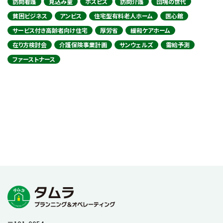
訪問看護
見込み量
ホスピス
訪問介護
団塊の世代
貧困ビジネス
アンビス
住宅型有料老人ホーム
医心館
サービス付き高齢者向け住宅
厚労省
緩和ケアホーム
在り方検討会
介護保険事業計画
サンウェルズ
需給予測
ファーストナース