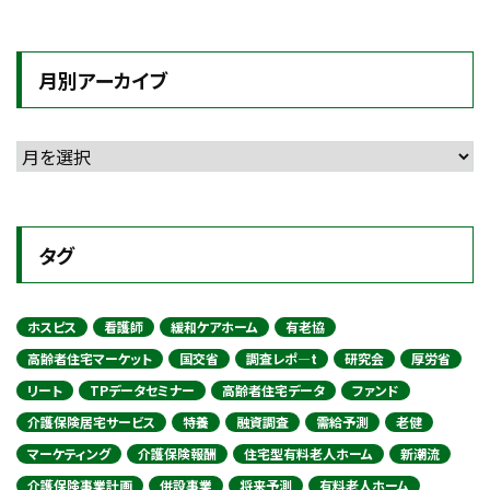
月別アーカイブ
タグ
ホスピス
看護師
緩和ケアホーム
有老協
高齢者住宅マーケット
国交省
調査レポ―t
研究会
厚労省
リート
TPデータセミナー
高齢者住宅データ
ファンド
介護保険居宅サービス
特養
融資調査
需給予測
老健
マーケティング
介護保険報酬
住宅型有料老人ホーム
新潮流
介護保険事業計画
併設事業
将来予測
有料老人ホーム