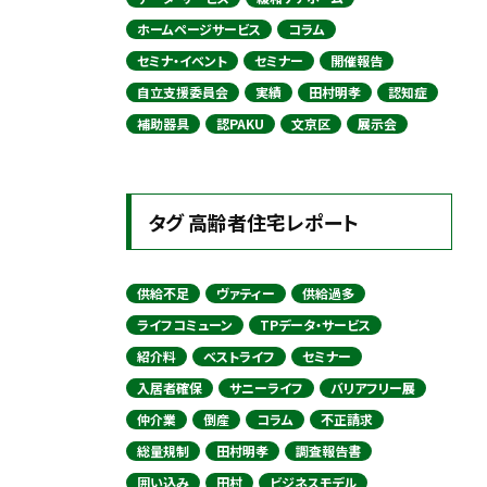
ホームページサービス
コラム
セミナ・イベント
セミナー
開催報告
自立支援委員会
実績
田村明孝
認知症
補助器具
認PAKU
文京区
展示会
タグ 高齢者住宅レポート
供給不足
ヴァティー
供給過多
ライフコミューン
TPデータ・サービス
紹介料
ベストライフ
セミナー
入居者確保
サニーライフ
バリアフリー展
仲介業
倒産
コラム
不正請求
総量規制
田村明孝
調査報告書
囲い込み
田村
ビジネスモデル