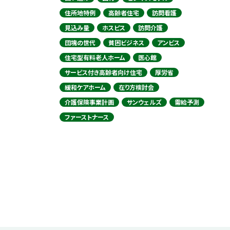
住所地特例
高齢者住宅
訪問看護
見込み量
ホスピス
訪問介護
団塊の世代
貧困ビジネス
アンビス
住宅型有料老人ホーム
医心館
サービス付き高齢者向け住宅
厚労省
緩和ケアホーム
在り方検討会
介護保険事業計画
サンウェルズ
需給予測
ファーストナース