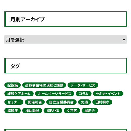
月別アーカイブ
タグ
配錠箱
高齢者住宅の現状と課題
データ・サービス
緩和ケアホーム
ホームページサービス
コラム
セミナ・イベント
セミナー
開催報告
自立支援委員会
実績
田村明孝
認知症
補助器具
認PAKU
文京区
展示会