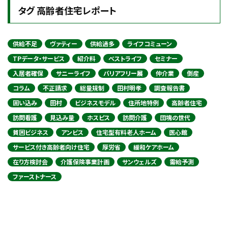
タグ 高齢者住宅レポート
供給不足
ヴァティー
供給過多
ライフコミューン
TPデータ・サービス
紹介料
ベストライフ
セミナー
入居者確保
サニーライフ
バリアフリー展
仲介業
倒産
コラム
不正請求
総量規制
田村明孝
調査報告書
囲い込み
田村
ビジネスモデル
住所地特例
高齢者住宅
訪問看護
見込み量
ホスピス
訪問介護
団塊の世代
貧困ビジネス
アンビス
住宅型有料老人ホーム
医心館
サービス付き高齢者向け住宅
厚労省
緩和ケアホーム
在り方検討会
介護保険事業計画
サンウェルズ
需給予測
ファーストナース