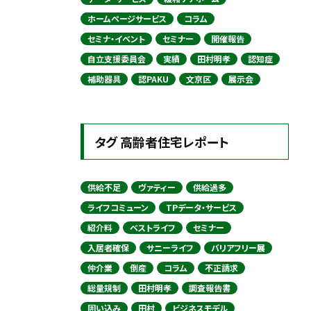
ホームページサービス
コラム
セミナ・イベント
セミナー
開催報告
自立支援委員会
実績
田村明孝
認知症
補助器具
認PAKU
文京区
展示会
タグ 高齢者住宅レポート
供給不足
ヴァティー
供給過多
ライフコミューン
TPデータ・サービス
紹介料
ベストライフ
セミナー
入居者確保
サニーライフ
バリアフリー展
仲介業
倒産
コラム
不正請求
総量規制
田村明孝
調査報告書
囲い込み
田村
ビジネスモデル