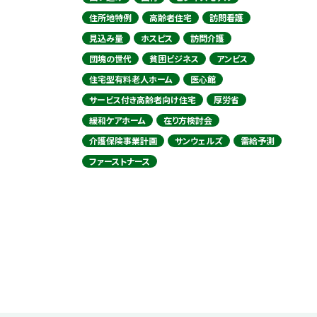
住所地特例
高齢者住宅
訪問看護
見込み量
ホスピス
訪問介護
団塊の世代
貧困ビジネス
アンビス
住宅型有料老人ホーム
医心館
サービス付き高齢者向け住宅
厚労省
緩和ケアホーム
在り方検討会
介護保険事業計画
サンウェルズ
需給予測
ファーストナース