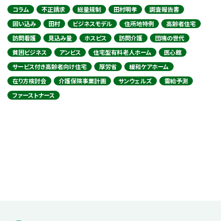
コラム
不正請求
総量規制
田村明孝
調査報告書
囲い込み
田村
ビジネスモデル
住所地特例
高齢者住宅
訪問看護
見込み量
ホスピス
訪問介護
団塊の世代
貧困ビジネス
アンビス
住宅型有料老人ホーム
医心館
サービス付き高齢者向け住宅
厚労省
緩和ケアホーム
在り方検討会
介護保険事業計画
サンウェルズ
需給予測
ファーストナース