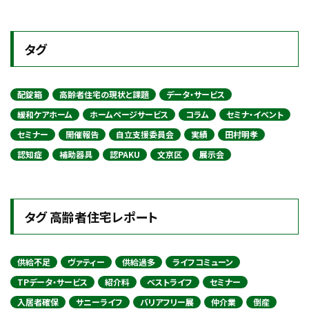
タグ
配錠箱
高齢者住宅の現状と課題
データ・サービス
緩和ケアホーム
ホームページサービス
コラム
セミナ・イベント
セミナー
開催報告
自立支援委員会
実績
田村明孝
認知症
補助器具
認PAKU
文京区
展示会
タグ 高齢者住宅レポート
供給不足
ヴァティー
供給過多
ライフコミューン
TPデータ・サービス
紹介料
ベストライフ
セミナー
入居者確保
サニーライフ
バリアフリー展
仲介業
倒産