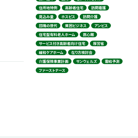
住所地特例
高齢者住宅
訪問看護
見込み量
ホスピス
訪問介護
団塊の世代
貧困ビジネス
アンビス
住宅型有料老人ホーム
医心館
サービス付き高齢者向け住宅
厚労省
緩和ケアホーム
在り方検討会
介護保険事業計画
サンウェルズ
需給予測
ファーストナース