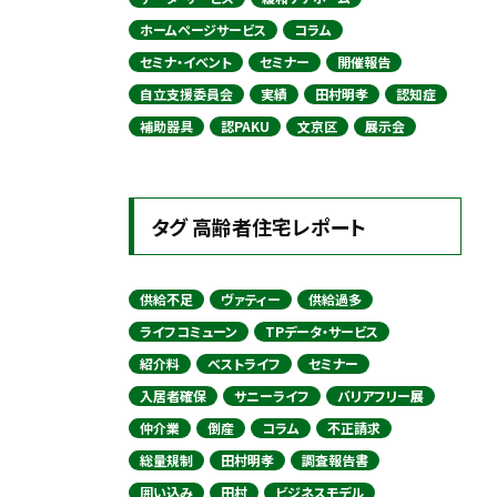
ホームページサービス
コラム
セミナ・イベント
セミナー
開催報告
自立支援委員会
実績
田村明孝
認知症
補助器具
認PAKU
文京区
展示会
タグ 高齢者住宅レポート
供給不足
ヴァティー
供給過多
ライフコミューン
TPデータ・サービス
紹介料
ベストライフ
セミナー
入居者確保
サニーライフ
バリアフリー展
仲介業
倒産
コラム
不正請求
総量規制
田村明孝
調査報告書
囲い込み
田村
ビジネスモデル