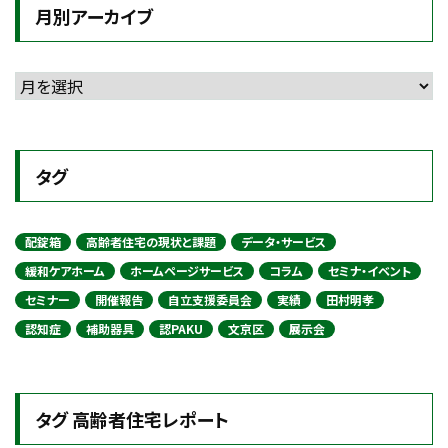
月別アーカイブ
タグ
配錠箱
高齢者住宅の現状と課題
データ・サービス
緩和ケアホーム
ホームページサービス
コラム
セミナ・イベント
セミナー
開催報告
自立支援委員会
実績
田村明孝
認知症
補助器具
認PAKU
文京区
展示会
タグ 高齢者住宅レポート