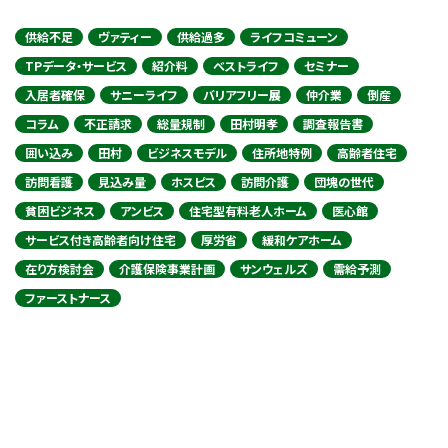
供給不足
ヴァティー
供給過多
ライフコミューン
TPデータ・サービス
紹介料
ベストライフ
セミナー
入居者確保
サニーライフ
バリアフリー展
仲介業
倒産
コラム
不正請求
総量規制
田村明孝
調査報告書
囲い込み
田村
ビジネスモデル
住所地特例
高齢者住宅
訪問看護
見込み量
ホスピス
訪問介護
団塊の世代
貧困ビジネス
アンビス
住宅型有料老人ホーム
医心館
サービス付き高齢者向け住宅
厚労省
緩和ケアホーム
在り方検討会
介護保険事業計画
サンウェルズ
需給予測
ファーストナース