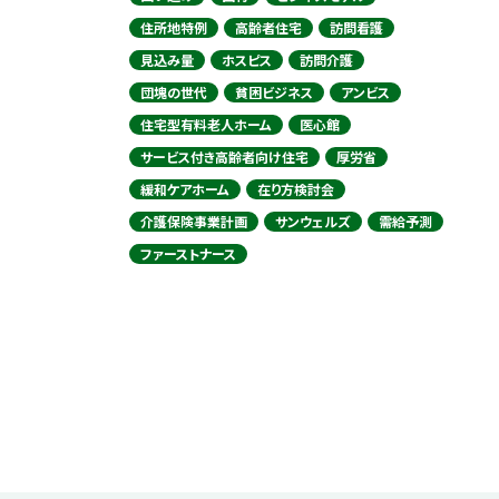
住所地特例
高齢者住宅
訪問看護
見込み量
ホスピス
訪問介護
団塊の世代
貧困ビジネス
アンビス
住宅型有料老人ホーム
医心館
サービス付き高齢者向け住宅
厚労省
緩和ケアホーム
在り方検討会
介護保険事業計画
サンウェルズ
需給予測
ファーストナース