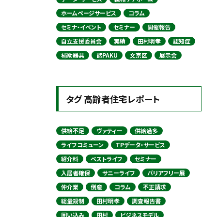
ホームページサービス
コラム
セミナ・イベント
セミナー
開催報告
自立支援委員会
実績
田村明孝
認知症
補助器具
認PAKU
文京区
展示会
タグ 高齢者住宅レポート
供給不足
ヴァティー
供給過多
ライフコミューン
TPデータ・サービス
紹介料
ベストライフ
セミナー
入居者確保
サニーライフ
バリアフリー展
仲介業
倒産
コラム
不正請求
総量規制
田村明孝
調査報告書
囲い込み
田村
ビジネスモデル