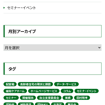
セミナー・イベント
月別アーカイブ
タグ
配錠箱
高齢者住宅の現状と課題
データ・サービス
緩和ケアホーム
ホームページサービス
コラム
セミナ・イベント
セミナー
開催報告
自立支援委員会
実績
田村明孝
認知症
補助器具
認PAKU
文京区
展示会