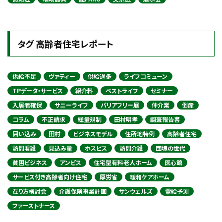
タグ 高齢者住宅レポート
供給不足
ヴァティー
供給過多
ライフコミューン
TPデータ・サービス
紹介料
ベストライフ
セミナー
入居者確保
サニーライフ
バリアフリー展
仲介業
倒産
コラム
不正請求
総量規制
田村明孝
調査報告書
囲い込み
田村
ビジネスモデル
住所地特例
高齢者住宅
訪問看護
見込み量
ホスピス
訪問介護
団塊の世代
貧困ビジネス
アンビス
住宅型有料老人ホーム
医心館
サービス付き高齢者向け住宅
厚労省
緩和ケアホーム
在り方検討会
介護保険事業計画
サンウェルズ
需給予測
ファーストナース