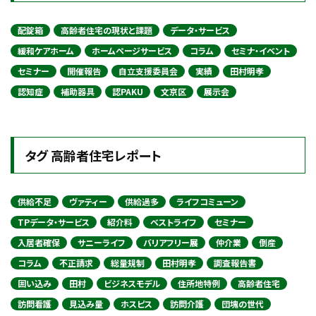
配錠箱
高齢者住宅の現状と課題
データ・サービス
緩和ケアホーム
ホームページサービス
コラム
セミナ・イベント
セミナー
開催報告
自立支援委員会
実績
田村明孝
認知症
補助器具
認PAKU
文京区
展示会
タグ 高齢者住宅レポート
供給不足
ヴァティー
供給過多
ライフコミューン
TPデータ・サービス
紹介料
ベストライフ
セミナー
入居者確保
サニーライフ
バリアフリー展
仲介業
倒産
コラム
不正請求
総量規制
田村明孝
調査報告書
囲い込み
田村
ビジネスモデル
住所地特例
高齢者住宅
訪問看護
見込み量
ホスピス
訪問介護
団塊の世代