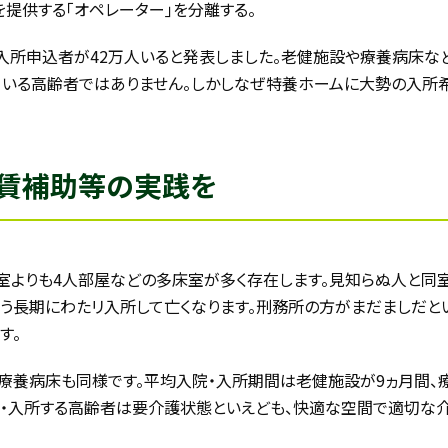
を提供する｢オペレーター｣を分離する。
ームの入所申込者が42万人いると発表しました。老健施設や療養病床
ている高齢者ではありません。しかしなぜ特養ホームに大勢の入所希
賃補助等の実践を
室よりも4人部屋などの多床室が多く存在します。見知らぬ人と同
いう長期にわたリ入所して亡くなります。刑務所の方がまだましだ
す。
療養病床も同様です。平均入院・入所期間は老健施設が9ヵ月間、療
入院・入所する高齢者は要介護状態といえども、快適な空間で適切な