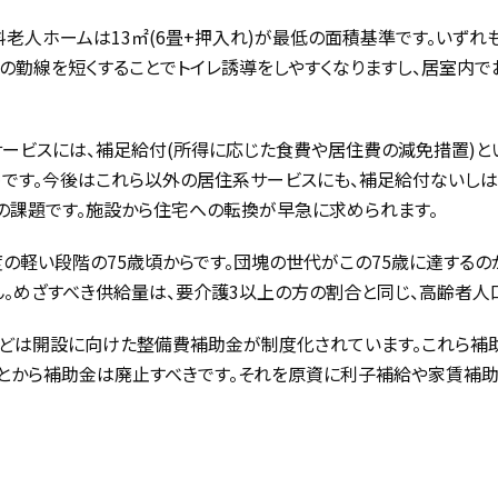
有料老人ホームは13㎡(6畳+押入れ)が最低の面積基準です。いず
の勤線を短くすることでトイレ誘導をしやすくなりますし、居室内
ービスには、補足給付(所得に応じた食費や居住費の減免措置)と
めです。今後はこれら以外の居住系サービスにも、補足給付ないし
の課題です。施設から住宅への転換が早急に求められます。
い段階の75歳頃からです。団塊の世代がこの75歳に達するのが2
。めざすべき供給量は、要介護3以上の方の割合と同じ、高齢者人口
などは開設に向けた整備費補助金が制度化されています。これら補
とから補助金は廃止すべきです。それを原資に利子補給や家賃補助