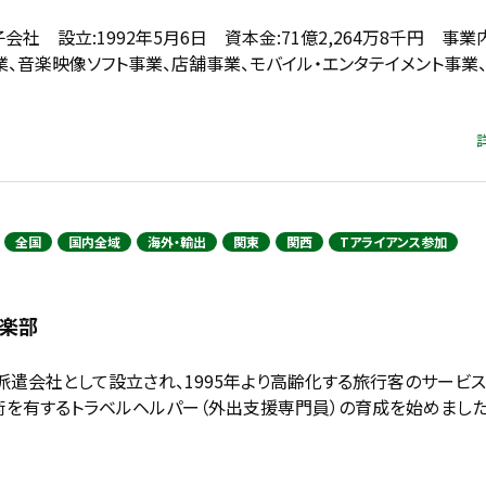
社 設立:1992年5月6日 資本金:71億2,264万8千円 事業
、音楽映像ソフト事業、店舗事業、モバイル・エンタテイメント事業
全国
国内全域
海外・輸出
関東
関西
Tアライアンス参加
倶楽部
派遣会社として設立され、1995年より高齢化する旅行客のサービ
術を有するトラベルヘルパー（外出支援専門員）の育成を始めました。