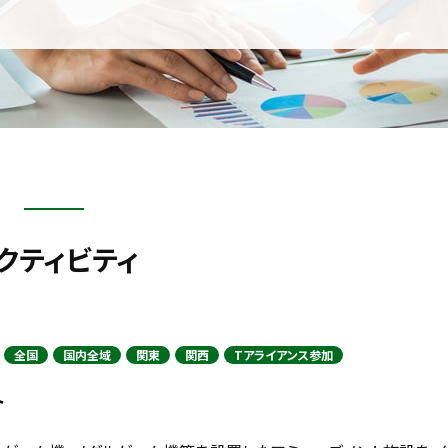
クティビティ
全国
国内全域
関東
関西
Tアライアンス参加
ト