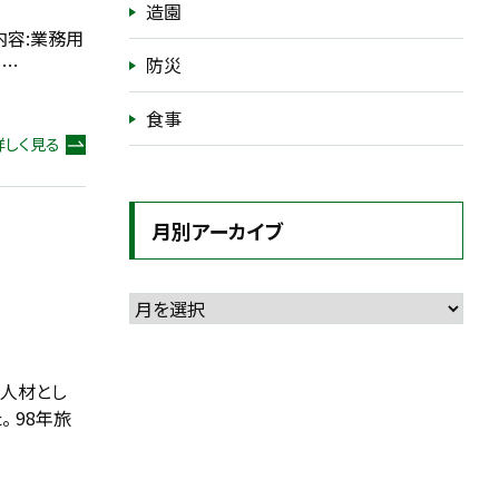
造園
内容:業務用
、…
防災
食事
詳しく見る
月別アーカイブ
ス人材とし
 98年旅