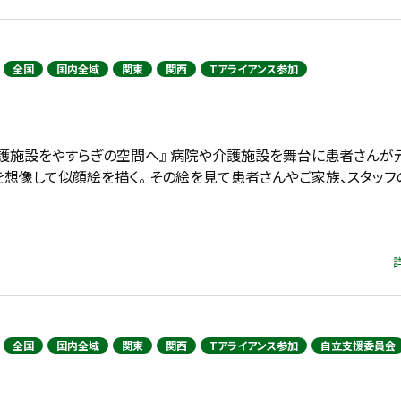
全国
国内全域
関東
関西
Tアライアンス参加
護施設をやすらぎの空間へ』 病院や介護施設を舞台に患者さんが
を想像して似顔絵を描く。 その絵を見て患者さんやご家族、スタッフ
全国
国内全域
関東
関西
Tアライアンス参加
自立支援委員会