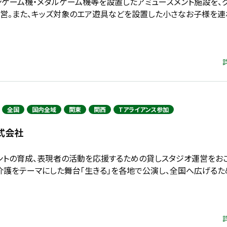
ンゲーム機・メダルゲーム機等を設置したアミューズメント施設を、
運営。また、キッズ対象のエア遊具などを設置した小さなお子様を連
全国
国内全域
関東
関西
Tアライアンス参加
式会社
ントの育成、表現者の活動を応援するための貸しスタジオ運営をお
症介護をテーマにした舞台「生きる」を各地で公演し、全国へ広げる