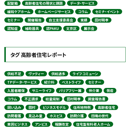
配錠箱
高齢者住宅の現状と課題
データ・サービス
緩和ケアホーム
ホームページサービス
コラム
セミナ・イベント
セミナー
開催報告
自立支援委員会
実績
田村明孝
認知症
補助器具
認PAKU
文京区
展示会
タグ 高齢者住宅レポート
供給不足
ヴァティー
供給過多
ライフコミューン
TPデータ・サービス
紹介料
ベストライフ
セミナー
入居者確保
サニーライフ
バリアフリー展
仲介業
倒産
コラム
不正請求
総量規制
田村明孝
調査報告書
囲い込み
田村
ビジネスモデル
住所地特例
高齢者住宅
訪問看護
見込み量
ホスピス
訪問介護
団塊の世代
貧困ビジネス
アンビス
報酬改定
住宅型有料老人ホーム