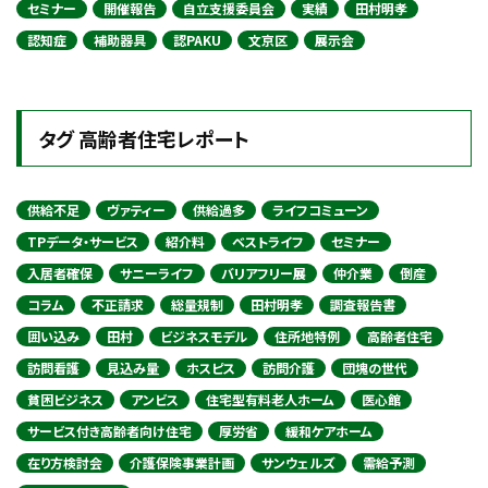
セミナー
開催報告
自立支援委員会
実績
田村明孝
認知症
補助器具
認PAKU
文京区
展示会
タグ 高齢者住宅レポート
供給不足
ヴァティー
供給過多
ライフコミューン
TPデータ・サービス
紹介料
ベストライフ
セミナー
入居者確保
サニーライフ
バリアフリー展
仲介業
倒産
コラム
不正請求
総量規制
田村明孝
調査報告書
囲い込み
田村
ビジネスモデル
住所地特例
高齢者住宅
訪問看護
見込み量
ホスピス
訪問介護
団塊の世代
貧困ビジネス
アンビス
住宅型有料老人ホーム
医心館
サービス付き高齢者向け住宅
厚労省
緩和ケアホーム
在り方検討会
介護保険事業計画
サンウェルズ
需給予測