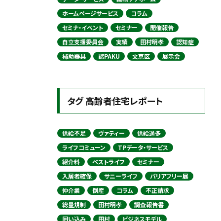
ホームページサービス
コラム
セミナ・イベント
セミナー
開催報告
自立支援委員会
実績
田村明孝
認知症
補助器具
認PAKU
文京区
展示会
タグ 高齢者住宅レポート
供給不足
ヴァティー
供給過多
ライフコミューン
TPデータ・サービス
紹介料
ベストライフ
セミナー
入居者確保
サニーライフ
バリアフリー展
仲介業
倒産
コラム
不正請求
総量規制
田村明孝
調査報告書
囲い込み
田村
ビジネスモデル