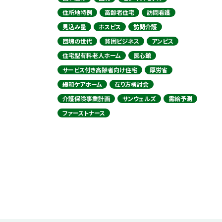
住所地特例
高齢者住宅
訪問看護
見込み量
ホスピス
訪問介護
団塊の世代
貧困ビジネス
アンビス
住宅型有料老人ホーム
医心館
サービス付き高齢者向け住宅
厚労省
緩和ケアホーム
在り方検討会
介護保険事業計画
サンウェルズ
需給予測
ファーストナース