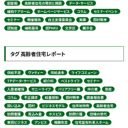
配錠箱
高齢者住宅の現状と課題
データ・サービス
緩和ケアホーム
ホームページサービス
コラム
セミナ・イベント
セミナー
開催報告
自立支援委員会
実績
田村明孝
認知症
補助器具
認PAKU
文京区
展示会
タグ 高齢者住宅レポート
供給不足
ヴァティー
供給過多
ライフコミューン
TPデータ・サービス
紹介料
ベストライフ
セミナー
入居者確保
サニーライフ
バリアフリー展
仲介業
倒産
コラム
不正請求
総量規制
田村明孝
調査報告書
囲い込み
田村
ビジネスモデル
住所地特例
高齢者住宅
訪問看護
見込み量
ホスピス
訪問介護
団塊の世代
貧困ビジネス
アンビス
報酬改定
住宅型有料老人ホーム