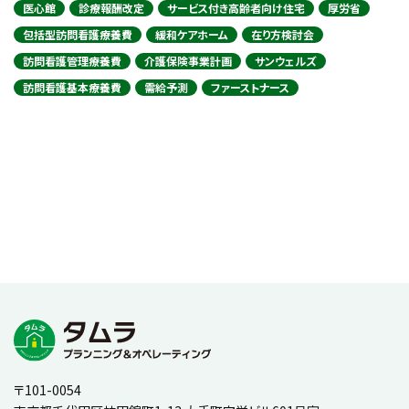
医心館
診療報酬改定
サービス付き高齢者向け住宅
厚労省
包括型訪問看護療養費
緩和ケアホーム
在り方検討会
訪問看護管理療養費
介護保険事業計画
サンウェルズ
訪問看護基本療養費
需給予測
ファーストナース
〒101-0054