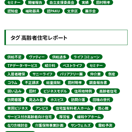
セミナー
開催報告
自立支援委員会
実績
田村明孝
認知症
補助器具
認PAKU
文京区
展示会
タグ 高齢者住宅レポート
供給不足
ヴァティー
供給過多
ライフコミューン
TPデータ・サービス
紹介料
ベストライフ
セミナー
入居者確保
サニーライフ
バリアフリー展
仲介業
倒産
コラム
不正請求
総量規制
田村明孝
調査報告書
囲い込み
田村
ビジネスモデル
住所地特例
高齢者住宅
訪問看護
見込み量
ホスピス
訪問介護
団塊の世代
貧困ビジネス
アンビス
住宅型有料老人ホーム
医心館
サービス付き高齢者向け住宅
厚労省
緩和ケアホーム
在り方検討会
介護保険事業計画
サンウェルズ
需給予測