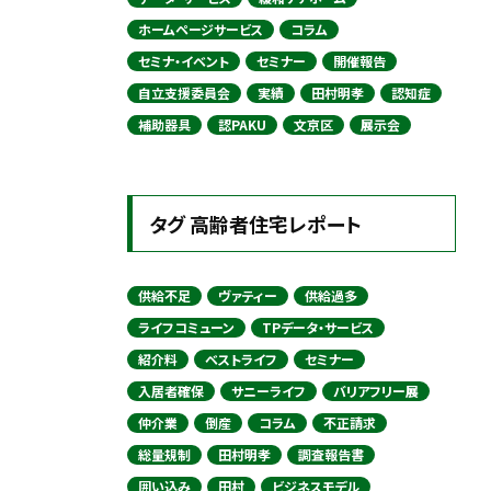
ホームページサービス
コラム
セミナ・イベント
セミナー
開催報告
自立支援委員会
実績
田村明孝
認知症
補助器具
認PAKU
文京区
展示会
タグ 高齢者住宅レポート
供給不足
ヴァティー
供給過多
ライフコミューン
TPデータ・サービス
紹介料
ベストライフ
セミナー
入居者確保
サニーライフ
バリアフリー展
仲介業
倒産
コラム
不正請求
総量規制
田村明孝
調査報告書
囲い込み
田村
ビジネスモデル