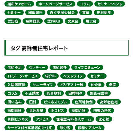
緩和ケアホーム
ホームページサービス
コラム
セミナ・イベント
セミナー
開催報告
自立支援委員会
実績
田村明孝
認知症
補助器具
認PAKU
文京区
展示会
タグ 高齢者住宅レポート
供給不足
ヴァティー
供給過多
ライフコミューン
TPデータ・サービス
紹介料
ベストライフ
セミナー
入居者確保
サニーライフ
バリアフリー展
仲介業
倒産
コラム
不正請求
総量規制
田村明孝
調査報告書
囲い込み
田村
ビジネスモデル
住所地特例
高齢者住宅
訪問看護
見込み量
ホスピス
訪問介護
団塊の世代
貧困ビジネス
アンビス
住宅型有料老人ホーム
医心館
サービス付き高齢者向け住宅
厚労省
緩和ケアホーム