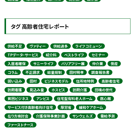
タグ 高齢者住宅レポート
供給不足
ヴァティー
供給過多
ライフコミューン
TPデータ・サービス
紹介料
ベストライフ
セミナー
入居者確保
サニーライフ
バリアフリー展
仲介業
倒産
コラム
不正請求
総量規制
田村明孝
調査報告書
囲い込み
田村
ビジネスモデル
住所地特例
高齢者住宅
訪問看護
見込み量
ホスピス
訪問介護
団塊の世代
貧困ビジネス
アンビス
住宅型有料老人ホーム
医心館
サービス付き高齢者向け住宅
厚労省
緩和ケアホーム
在り方検討会
介護保険事業計画
サンウェルズ
需給予測
ファーストナース