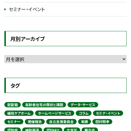
セミナー・イベント
月別アーカイブ
タグ
配錠箱
高齢者住宅の現状と課題
データ・サービス
緩和ケアホーム
ホームページサービス
コラム
セミナ・イベント
セミナー
開催報告
自立支援委員会
実績
田村明孝
認知症
補助器具
認PAKU
文京区
展示会