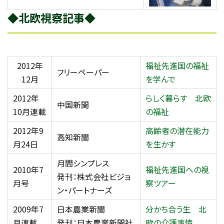
◆北欧視察記事◆
2012年
福祉先進国の福祉
フリーペーパー
12月
を学んで
2012年
らしく暮らす 北欧
中国新聞
10月連載
の福祉
2012年9
高齢者の潜在能力
高知新聞
月24日
を生かす
月間シンプレス
2010年7
福祉先進国への視
発刊：株式会社ビジョ
月号
察ツアー
ン・パートナーズ
2009年7
日本農業新聞
分かち合う生 北
月連載
発刊：日本農業新聞社
欧の介護事情