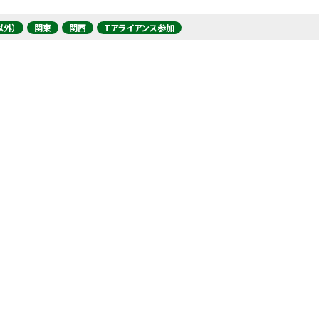
以外）
関東
関西
Tアライアンス参加