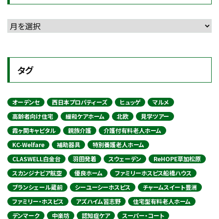
タグ
オーデンセ
西日本プロパティーズ
ヒュッゲ
マルメ
高齢者向け住宅
緩和ケアホーム
北欧
見学ツアー
霞ヶ関キャピタル
親族介護
介護付有料老人ホーム
KC-Welfare
補助器具
特別養護老人ホーム
CLASWELL白金台
羽田発着
スウェーデン
ReHOPE草加松原
スカンジナビア航空
優良ホーム
ファミリーホスピス船橋ハウス
ブランシェール蔵前
シーユーシーホスピス
チャームスイート豊洲
ファミリー・ホスピス
アズハイム習志野
住宅型有料老人ホーム
デンマーク
中楽坊
認知症ケア
スーパー・コート