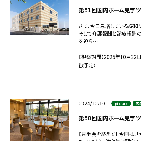
第51回国内ホーム見学
さて、今日急増している緩和
そして介護報酬と診療報酬の
を迫ら…
【視察期間】2025年10月22
散予定）
2024/12/10
pickup
高
第50回国内ホーム見学ツ
【見学会を終えて】 今回は、