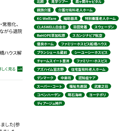
北欧
見学ツアー
霞ヶ関キャピタル
親族介護
介護付有料老人ホーム
KC-Welfare
補助器具
特別養護老人ホーム
・常態化、
CLASWELL白金台
羽田発着
スウェーデン
しながら退院
ReHOPE草加松原
スカンジナビア航空
優良ホーム
ファミリーホスピス船橋ハウス
ス船橋ハウス解
ブランシェール蔵前
シーユーシーホスピス
チャームスイート豊洲
ファミリー・ホスピス
詳しく見る
アズハイム習志野
住宅型有料老人ホーム
デンマーク
中楽坊
認知症ケア
スーパー・コート
福祉先進国
武庫之荘
コペンハーゲン
明石海峡
ヨーテボリ
ディアージュ神戸
ました(参