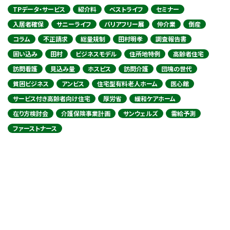
TPデータ・サービス
紹介料
ベストライフ
セミナー
入居者確保
サニーライフ
バリアフリー展
仲介業
倒産
コラム
不正請求
総量規制
田村明孝
調査報告書
囲い込み
田村
ビジネスモデル
住所地特例
高齢者住宅
訪問看護
見込み量
ホスピス
訪問介護
団塊の世代
貧困ビジネス
アンビス
住宅型有料老人ホーム
医心館
サービス付き高齢者向け住宅
厚労省
緩和ケアホーム
在り方検討会
介護保険事業計画
サンウェルズ
需給予測
ファーストナース