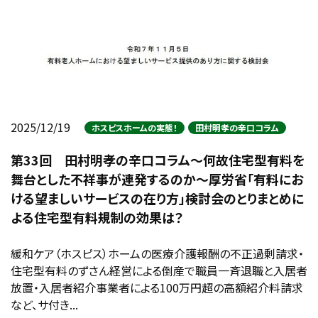
2025/12/19
ホスピスホームの実態！
田村明孝の辛口コラム
第33回 田村明孝の辛口コラム～何故住宅型有料を
舞台とした不祥事が連発するのか～厚労省「有料にお
ける望ましいサービスの在り方」検討会のとりまとめに
よる住宅型有料規制の効果は？
緩和ケア（ホスピス）ホームの医療介護報酬の不正過剰請求・
住宅型有料のずさん経営による倒産で職員一斉退職と入居者
放置・入居者紹介事業者による100万円超の高額紹介料請求
など、サ付き...