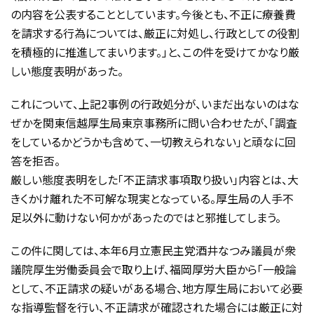
の内容を公表することとしています。今後とも、不正に療養費
を請求する行為については、厳正に対処し、行政としての役割
を積極的に推進してまいります。」と、この件を受けてかなり厳
しい態度表明があった。
これについて、上記2事例の行政処分が、いまだ出ないのはな
ぜかを関東信越厚生局東京事務所に問い合わせたが、「調査
をしているかどうかも含めて、一切教えられない」と頑なに回
答を拒否。
厳しい態度表明をした「不正請求事項取り扱い」内容とは、大
きくかけ離れた不可解な現実となっている。厚生局の人手不
足以外に動けない何かがあったのではと邪推してしまう。
この件に関しては、本年6月立憲民主党酒井なつみ議員が衆
議院厚生労働委員会で取り上げ、福岡厚労大臣から「一般論
として、不正請求の疑いがある場合、地方厚生局において必要
な指導監督を行い、不正請求が確認された場合には厳正に対