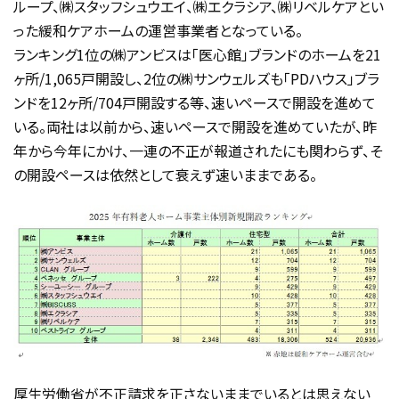
ループ、㈱スタッフシュウエイ、㈱エクラシア、㈱リベルケアとい
った緩和ケアホームの運営事業者となっている。
ランキング1位の㈱アンビスは「医心館」ブランドのホームを21
ヶ所/1,065戸開設し、2位の㈱サンウェルズも「PDハウス」ブラ
ンドを12ヶ所/704戸開設する等、速いペースで開設を進めて
いる。両社は以前から、速いペースで開設を進めていたが、昨
年から今年にかけ、一連の不正が報道されたにも関わらず、そ
の開設ペースは依然として衰えず速いままである。
厚生労働省が不正請求を正さないままでいるとは思えない