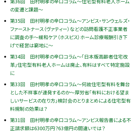
第36回 田村明孝の辛口コラム～住宅型有料老人ホーム
の変遷と課題～
第35回 田村明孝の辛口コラム～アンビス・サンウェルズ・
ファーストナース（ヴァティー）などの訪問看護不正事業者
に調査の手～緩和ケア（ホスピス）ホーム診療報酬引き下
げで経営は窮地に～
第34回 田村明孝の辛口コラム～「日本版高齢者住宅改
革」住宅型有料老人ホームは廃止、有料はすべて特定施設
に
第33回 田村明孝の辛口コラム～何故住宅型有料を舞台
とした不祥事が連発するのか～厚労省「有料における望ま
しいサービスの在り方」検討会のとりまとめによる住宅型有
料規制の効果は？
第31回 田村明孝の辛口コラム～アンビス報告書による不
正請求額は6300万円？63億円の間違いでは？