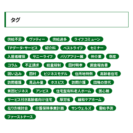
タグ
供給不足
ヴァティー
供給過多
ライフコミューン
TPデータ・サービス
紹介料
ベストライフ
セミナー
入居者確保
サニーライフ
バリアフリー展
仲介業
倒産
コラム
不正請求
総量規制
田村明孝
調査報告書
囲い込み
田村
ビジネスモデル
住所地特例
高齢者住宅
訪問看護
見込み量
ホスピス
訪問介護
団塊の世代
貧困ビジネス
アンビス
住宅型有料老人ホーム
医心館
サービス付き高齢者向け住宅
厚労省
緩和ケアホーム
在り方検討会
介護保険事業計画
サンウェルズ
需給予測
ファーストナース