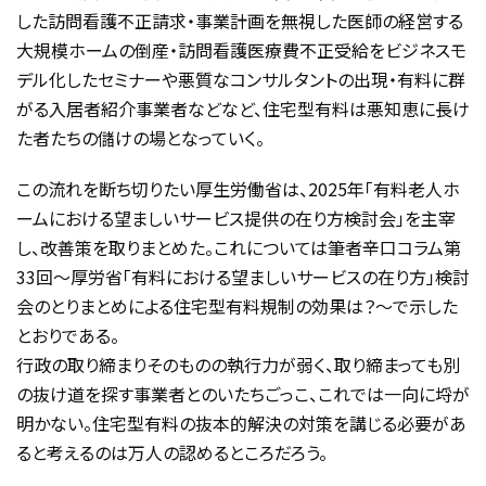
した訪問看護不正請求・事業計画を無視した医師の経営する
大規模ホームの倒産・訪問看護医療費不正受給をビジネスモ
デル化したセミナーや悪質なコンサルタントの出現・有料に群
がる入居者紹介事業者などなど、住宅型有料は悪知恵に長け
た者たちの儲けの場となっていく。
この流れを断ち切りたい厚生労働省は、2025年「有料老人ホ
ームにおける望ましいサービス提供の在り方検討会」を主宰
し、改善策を取りまとめた。これについては筆者辛口コラム第
33回～厚労省「有料における望ましいサービスの在り方」検討
会のとりまとめによる住宅型有料規制の効果は？～で示した
とおりである。
行政の取り締まりそのものの執行力が弱く、取り締まっても別
の抜け道を探す事業者とのいたちごっこ、これでは一向に埒が
明かない。住宅型有料の抜本的解決の対策を講じる必要があ
ると考えるのは万人の認めるところだろう。