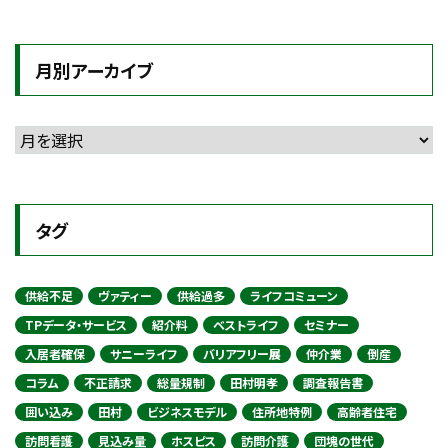
月別アーカイブ
タグ
供給不足
ヴァティー
供給過多
ライフコミューン
TPデータ・サービス
紹介料
ベストライフ
セミナー
入居者確保
サニーライフ
バリアフリー展
仲介業
倒産
コラム
不正請求
総量規制
田村明孝
調査報告書
囲い込み
田村
ビジネスモデル
住所地特例
高齢者住宅
訪問看護
見込み量
ホスピス
訪問介護
団塊の世代