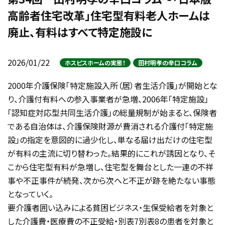
高齢者住宅改革」住宅型有料老人ホームは
廃止、有料はすべて特定施設に
2026/01/22
ホスピスホームの実態！
田村明孝の辛口コラム
2000年介護保険「特定施設入所（居）者生活介護」が開始とな
り、介護付有料への参入事業者が急増、2006年「特定施設」
「認知症対応型共同生活介護」の総量規制が始まると、保険者
である自治体は、介護保険財源が費消される介護付「特定施
設」の指定を意図的に過少化し、単なる届け出だけの住宅型
が有料の主流に切り替わった。結果的にこれが誘因となり、そ
こから住宅型有料が急増し、住宅型を舞台とした一連の不祥
事や不正事件が続発、次から次へと不正が跡を絶たない事態
となっていく。
要介護者囲い込みによる貧困ビジネス・生保受給者を対象と
した介護費・医療費の不正受給・別表7別表8の患者を対象と