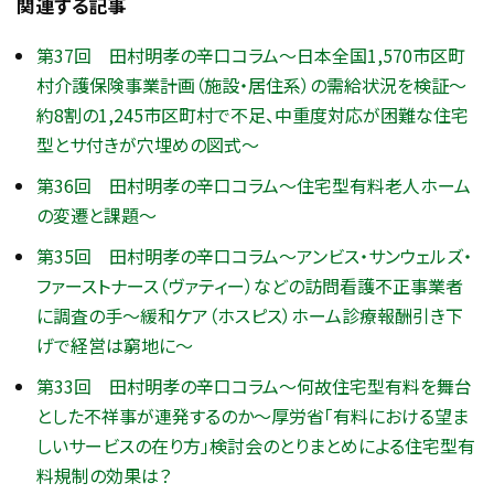
関連する記事
第37回 田村明孝の辛口コラム～日本全国1,570市区町
村介護保険事業計画（施設・居住系）の需給状況を検証～
約8割の1,245市区町村で不足、中重度対応が困難な住宅
型とサ付きが穴埋めの図式～
第36回 田村明孝の辛口コラム～住宅型有料老人ホーム
の変遷と課題～
第35回 田村明孝の辛口コラム～アンビス・サンウェルズ・
ファーストナース（ヴァティー）などの訪問看護不正事業者
に調査の手～緩和ケア（ホスピス）ホーム診療報酬引き下
げで経営は窮地に～
第33回 田村明孝の辛口コラム～何故住宅型有料を舞台
とした不祥事が連発するのか～厚労省「有料における望ま
しいサービスの在り方」検討会のとりまとめによる住宅型有
料規制の効果は？