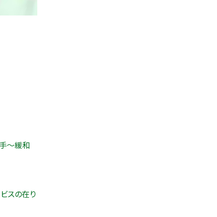
の手～緩和
ビスの在り