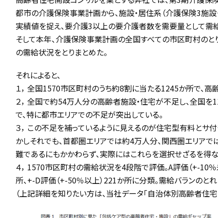
都市の介護保険事業計画から、施設・居住系（介護保険3施
実績値を捉え、要介護3以上の要介護者数を需要量として需
そして本年、介護保険事業計画の全国すべての市区町村のとり
の需給状況をとりまとめた。
それによると、
１， 全国1570市区町村のうち約8割に当たる1245か所で、
２， 全国で約54万人分の高齢者施設・住宅が不足し、全国を
で、特に都市エリアでの不足が突出している。
３， この不足を補っているように見えるのが住宅型有料とサ
かしそれでも、首都圏エリアでは約4万人分、関西圏エリアで
難であるにもかかわらず、実際にはこれらを選択せざるを得な
４， 1570市区町村の需給状況を4段階で評価。A評価（+-10％未満
所、+-D評価（+-50％以上）221か所に分類。需給バランのとれ
（上記詳細を知りたい方は、当社データ「自治体別高齢者住宅・