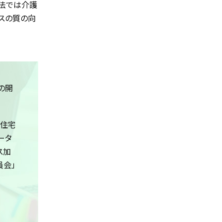
法では介護
スの質の向
の開
者住宅
ータ
ス加
員会」