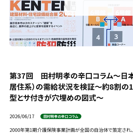
第37回 田村明孝の辛口コラム～日本
居住系）の需給状況を検証～約8割の1
型とサ付きが穴埋めの図式～
2026/06/17
田村明孝の辛口コラム
2000年第1期介護保険事業計画が全国の自治体で策定され