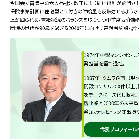
今国会で審議中の老人福祉法改正により届け出制が施行され
保険事業計画に住宅型とサ付きの供給量を反映させるよう求
上が図られる。需給状況のバランスを取りつつ中重度要介護
団塊の世代が90歳を過ぎる2040年に向けて高齢者施設・
1974年中銀マンシオンに
発担当を経て退社。
1987年「タムラ企画」
開設コンサル500件以上
をデータベース化し販売。
盟企業と2030年の未来
発足。テレビ・ラジオ出演
代表プロフィール