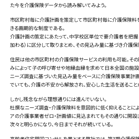
た今を介護保険データから読み解いてみよう。
市区町村毎に介護計画を策定して市区町村毎に介護保険料
きる画期的な制度である。
介護計画の策定にあたって、中学校区単位で要介護者を把握
加わる）に区分して取りまとめ、その見込み量に基づき介護保
住民は他の市区町村の介護保険サービスの利用も可能。その
みによって子の呼び寄せや地縁血縁を求めて日本全国の施設
ニーズ調査に基づいた見込み量をベースに介護保険事業計画
でいても、介護の不安から解放され、安心した生活を送ること
しかし残念ながら理想通りには進んでいない。
杜撰なニーズ調査・介護保険料を意図的に低く抑えることに
アの介護事業者ゼロ・計画値に見込まれてもその通りに開設
次々と明らかになり、今日までそれが続いている。
高齢者住宅開設コンサルを業とする弊社では、第3期介護保