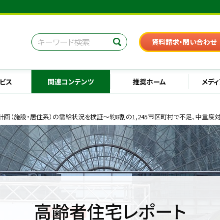
資料請求・問い合わせ
ビス
関連コンテンツ
推奨ホーム
メディ
業計画（施設・居住系）の需給状況を検証～約8割の1,245市区町村で不足、中重
高齢者住宅レポート