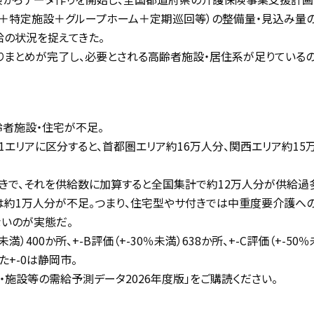
設＋特定施設＋グループホーム＋定期巡回等）の整備量・見込み量
給の状況を捉えてきた。
まとめが完了し、必要とされる高齢者施設・居住系が足りているの
高齢者施設・住宅が不足。
11エリアに区分すると、首都圏エリア約16万人分、関西エリア約15
付きで、それを供給数に加算すると全国集計で約12万人分が供給過
は約1万人分が不足。つまり、住宅型やサ付きでは中重度要介護へ
いのが実態だ。
）400か所、+-B評価（+-30％未満）638か所、+-C評価（+-50％
た+-0は静岡市。
施設等の需給予測データ2026年度版」をご購読ください。