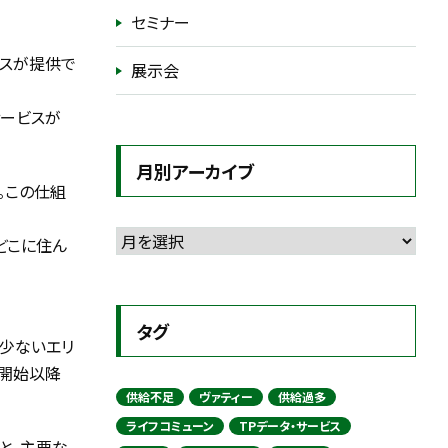
セミナー
スが提供で
展示会
サービスが
月別アーカイブ
。この仕組
どこに住ん
タグ
少ないエリ
険開始以降
供給不足
ヴァティー
供給過多
ライフコミューン
TPデータ・サービス
と、主要な