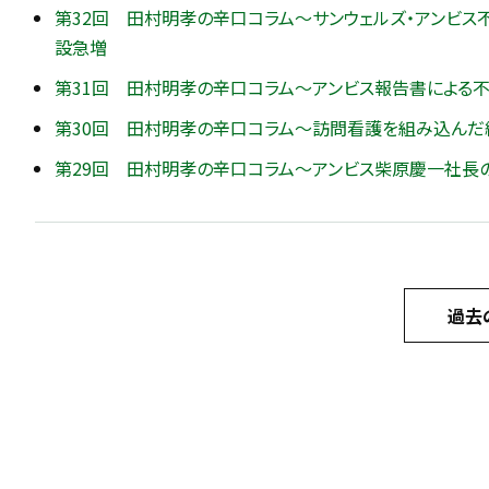
第32回 田村明孝の辛口コラム～サンウェルズ・アンビス
設急増
第31回 田村明孝の辛口コラム～アンビス報告書による不
第30回 田村明孝の辛口コラム～訪問看護を組み込んだ緩和
第29回 田村明孝の辛口コラム～アンビス柴原慶一社長
過去