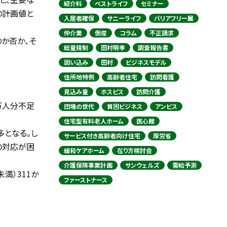
紹介料
ベストライフ
セミナー
の計画値と
入居者確保
サニーライフ
バリアフリー展
仲介業
倒産
コラム
不正請求
か否か、そ
総量規制
田村明孝
調査報告書
囲い込み
田村
ビジネスモデル
住所地特例
高齢者住宅
訪問看護
見込み量
ホスピス
訪問介護
万人分不足
団塊の世代
貧困ビジネス
アンビス
住宅型有料老人ホーム
医心館
多となる。し
サービス付き高齢者向け住宅
厚労省
の対応が困
緩和ケアホーム
在り方検討会
介護保険事業計画
サンウェルズ
需給予測
未満）311か
ファーストナース