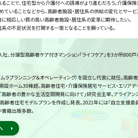
ることで、住宅型から介護付への誘導がより進むだろう。介護保険
めていることなどから、高齢者施設・居住系の供給の変化とサービ
者に相応しい質の高い高齢者施設・居住系の変革に期待したい。
居住系の不足状況を打開する一策となることを願っている。
入社、分譲型高齢者ケア付きマンション「ライフケア」を3か所800戸
（現タムラプランニング＆オペレーティング）を設立し代表に就任。高齢
。開設ホーム30棟超。高齢者住宅・介護保険居宅サービス・エリアデ
「高齢者の豊かな生活空間開発に向けて」研究会主宰。アライアン
型高齢者住宅モデルプランを作成し発表。2021年には「自立支援委
や書籍出版多数。
へ